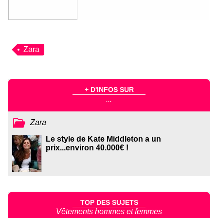
Zara
+ D'INFOS SUR
...
Zara
Le style de Kate Middleton a un
prix...environ 40.000€ !
TOP DES SUJETS
Vêtements hommes et femmes