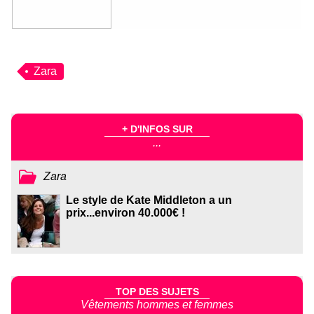
Zara
+ D'INFOS SUR
...
Zara
Le style de Kate Middleton a un
prix...environ 40.000€ !
TOP DES SUJETS
Vêtements hommes et femmes