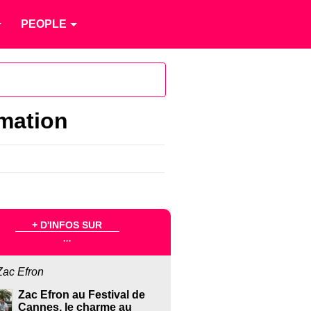
PEOPLE
imation
+ D'INFOS SUR
...
Zac Efron
Zac Efron au Festival de
Cannes, le charme au