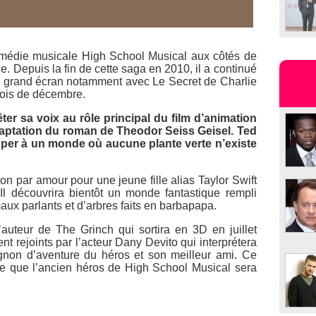
comédie musicale
High School Musical
aux côtés de
 Depuis la fin de cette saga en 2010, il a continué
u grand écran notamment avec
Le Secret de Charlie
mois de décembre.
er sa voix au rôle principal du film d’animation
aptation du roman de Theodor Seiss Geisel. Ted
pper à un monde où aucune plante verte n’existe
tion par amour pour une jeune fille alias Taylor Swift
Il découvrira bientôt un monde fantastique rempli
aux parlants et d’arbres faits en barbapapa.
l’auteur de
The Grinch
qui sortira en 3D en juillet
t rejoints par l’acteur Dany Devito qui interprétera
non d’aventure du héros et son meilleur ami. Ce
ère que l’ancien héros de
High School Musical
sera