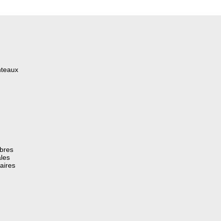
nteaux
èbres
les
aires