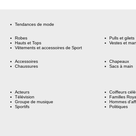
Tendances de mode
Robes
Pulls et gilets
Hauts et Tops
Vestes et ma
Vêtements et accessoires de Sport
Accessoires
Chapeaux
Chaussures
Sacs à main
Acteurs
Coiffeurs cél
Télévision
Familles Roya
Groupe de musique
Hommes d’aff
Sportifs
Politiques