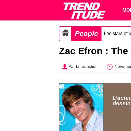
MO
People
Les stars et 
Zac Efron : The
Par la rédaction
Novembr
L’acteu
dessin