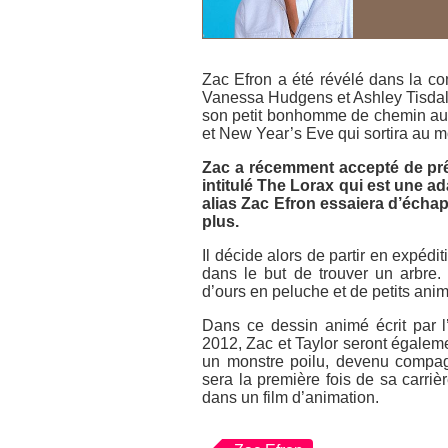
Zac Efron a été révélé dans la 
Vanessa Hudgens et Ashley Tisdale.
son petit bonhomme de chemin a
et
New Year’s Eve
qui sortira au 
Zac a récemment accepté de prêt
intitulé
The Lorax
qui est une ad
alias Zac Efron essaiera d’écha
plus.
Il décide alors de partir en expédi
dans le but de trouver un arbre. 
d’ours en peluche et de petits anim
Dans ce dessin animé écrit par 
2012, Zac et Taylor seront égalemen
un monstre poilu, devenu compag
sera la première fois de sa carri
dans un film d’animation.