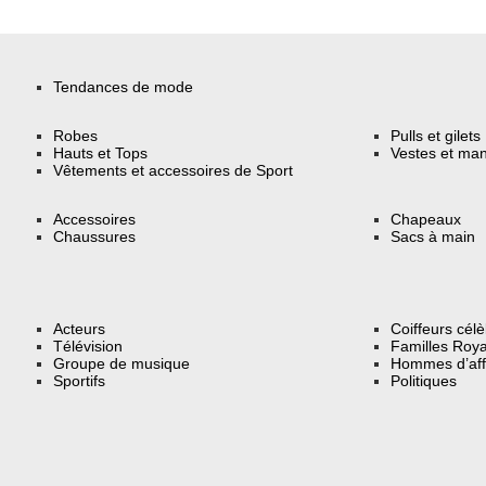
Tendances de mode
Robes
Pulls et gilets
Hauts et Tops
Vestes et ma
Vêtements et accessoires de Sport
Accessoires
Chapeaux
Chaussures
Sacs à main
Acteurs
Coiffeurs cél
Télévision
Familles Roya
Groupe de musique
Hommes d’aff
Sportifs
Politiques