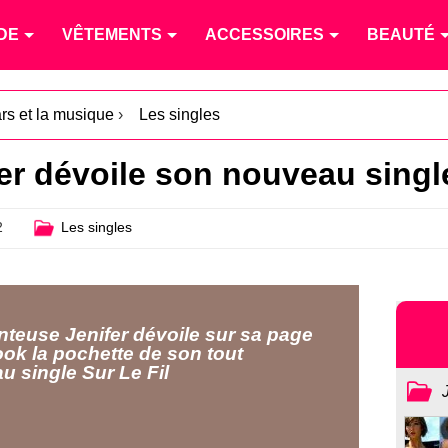
DE
VÊTEMENTS
ACCESSOIRES
BEAUTÉ
ars et la musique
›
Les singles
fer dévoile son nouveau singl
2
Les singles
nteuse Jenifer dévoile sur sa page
ok la pochette de son tout
u single Sur Le Fil