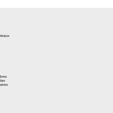
nteaux
èbres
les
aires