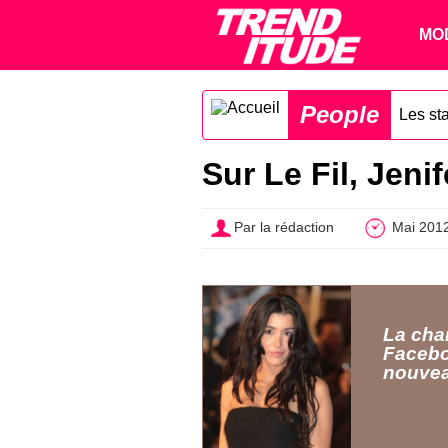
MO
People
Les st
Sur Le Fil, Jeni
Par la rédaction
Mai 201
La cha
Facebo
nouvea