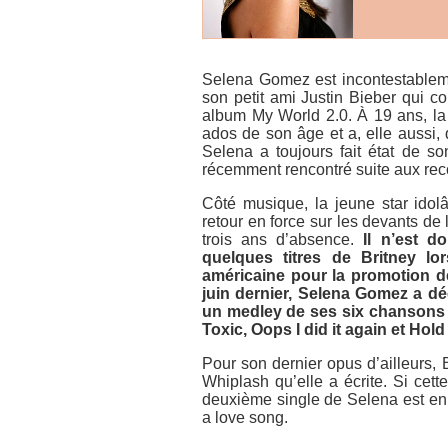
Selena Gomez est incontestableme
son petit ami Justin Bieber qui c
album
My World 2.0
. À 19 ans, l
ados de son âge et a, elle aussi,
Selena a toujours fait état de so
récemment rencontré suite aux re
Côté musique, la jeune star idolâ
retour en force sur les devants d
trois ans d’absence.
Il n’est d
quelques titres de Britney lo
américaine pour la promotion 
juin dernier, Selena Gomez a d
un medley de ses six chansons
Toxic, Oops I did it again
et
Hold 
Pour son dernier opus d’ailleurs, 
Whiplash
qu’elle a écrite. Si cett
deuxième single de Selena est en tr
a love song
.