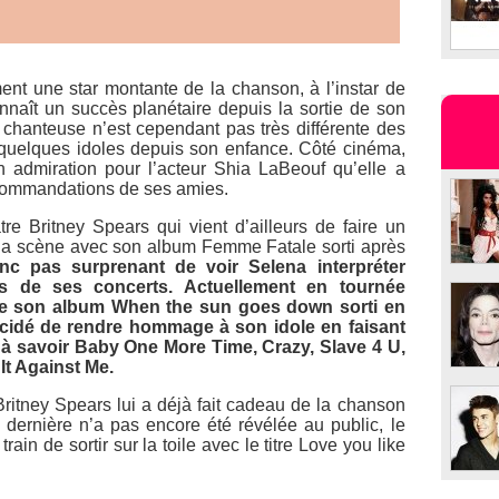
nt une star montante de la chanson, à l’instar de
onnaît un succès planétaire depuis la sortie de son
a chanteuse n’est cependant pas très différente des
 quelques idoles depuis son enfance. Côté cinéma,
n admiration pour l’acteur Shia LaBeouf qu’elle a
commandations de ses amies.
tre Britney Spears qui vient d’ailleurs de faire un
e la scène avec son album
Femme Fatale
sorti après
onc pas surprenant de voir Selena interpréter
rs de ses concerts. Actuellement en tournée
de son album
When the sun goes down
sorti en
écidé de rendre hommage à son idole en faisant
 à savoir
Baby One More Time, Crazy, Slave 4 U,
It Against Me
.
Britney Spears lui a déjà fait cadeau de la chanson
e dernière n’a pas encore été révélée au public, le
ain de sortir sur la toile avec le titre
Love you like