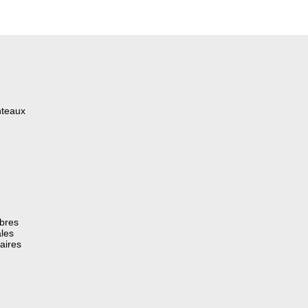
nteaux
èbres
les
aires