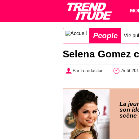
MO
People
Vie pu
Selena Gomez c
Par la rédaction
Août 201
La jeu
son ido
scène