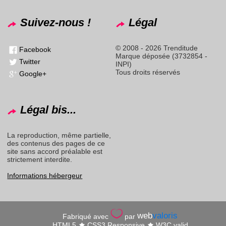
Suivez-nous !
Légal
© 2008 - 2026 Trenditude
Facebook
Marque déposée (3732854 -
Twitter
INPI)
Tous droits réservés
Google+
Légal bis...
La reproduction, même partielle,
des contenus des pages de ce
site sans accord préalable est
strictement interdite.
Informations hébergeur
web
valoris
Fabriqué avec
par
HTML5
CSS3 Responsive
W3C valid