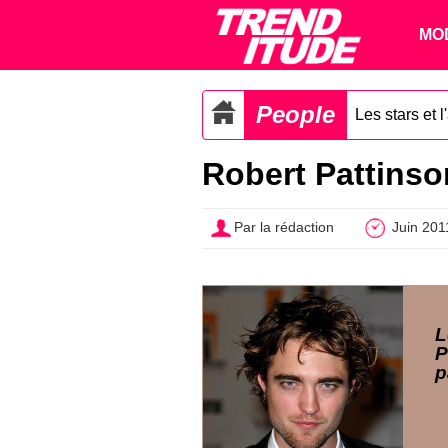
MO
People
Les stars et 
Robert Pattinso
Par la rédaction
Juin 201
L
P
p