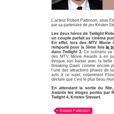
L’acteur Robert Pattinson, alias 
par sa partenaire de jeu Kristen St
Les deux héros de
Twilight
Rober
un couple parfait au cinéma puis
En effet, lors des
MTV Movie 
remporté pour la 3ème fois
le t
dans
Twilight 3
.
Ce scénario va s
des
MTV Movie Awards
à en jug
évoque son baiser avec la belle
Breaking Dawn
comme encore plus
l’une des attractions phares de 
avis à ce sujet, notamment Eliz
déclare que c’est le plus beau m
En attendant la sortie du film
Awards
les éloges portés par 
Twlight 4
, Kristen Stewart.
Robert Pattinson