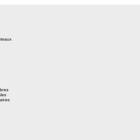
nteaux
èbres
les
aires