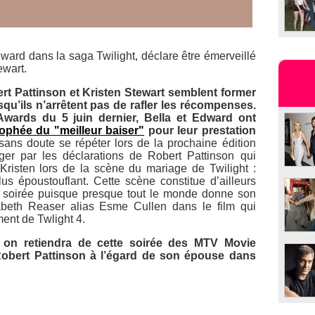
Edward dans la saga
Twilight
, déclare être émerveillé
ewart.
t Pattinson et Kristen Stewart semblent former
qu’ils n’arrêtent pas de rafler les récompenses.
Awards
du 5 juin dernier, Bella et Edward ont
rophée du "meilleur baiser"
pour leur prestation
ans doute se répéter lors de la prochaine édition
er par les déclarations de Robert Pattinson qui
 Kristen lors de la scène du mariage de
Twilight :
 époustouflant. Cette scène constitue d’ailleurs
la soirée puisque presque tout le monde donne son
abeth Reaser alias Esme Cullen dans le film qui
oment de
Twlight 4
.
, on retiendra de cette soirée des
MTV Movie
Robert Pattinson à l’égard de son épouse dans