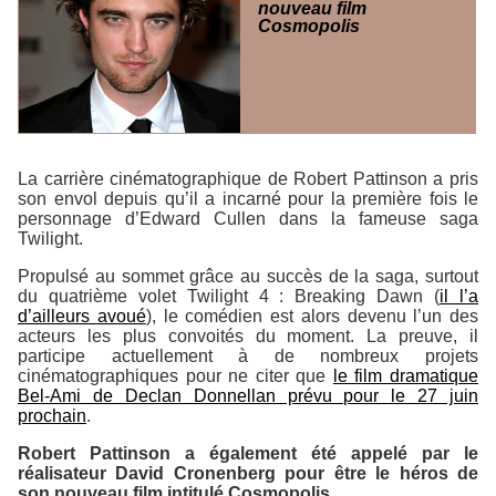
nouveau film
Cosmopolis
La carrière cinématographique de Robert Pattinson a pris
son envol depuis qu’il a incarné pour la première fois le
personnage d’Edward Cullen dans la fameuse saga
Twilight
.
Propulsé au sommet grâce au succès de la saga, surtout
du quatrième volet
Twilight 4 : Breaking Dawn
(
il l’a
d’ailleurs avoué
), le comédien est alors devenu l’un des
acteurs les plus convoités du moment. La preuve, il
participe actuellement à de nombreux projets
cinématographiques pour ne citer que
le film dramatique
Bel-Ami
de Declan Donnellan prévu pour le 27 juin
prochain
.
Robert Pattinson a également été appelé par le
réalisateur David Cronenberg pour être le héros de
son nouveau film intitulé
Cosmopolis
.