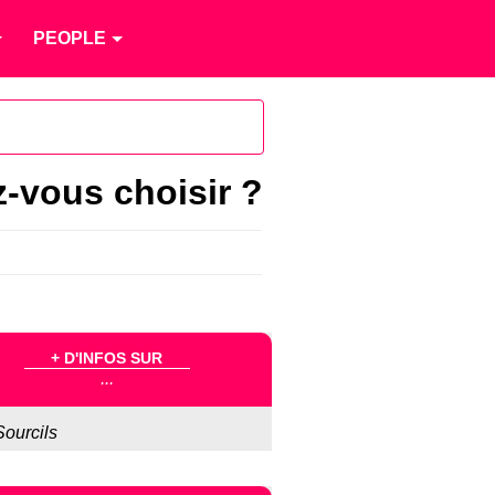
PEOPLE
z-vous choisir ?
+ D'INFOS SUR
...
Sourcils