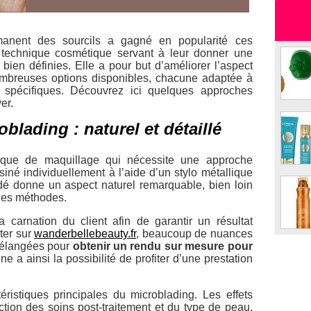
manent des sourcils a gagné en popularité ces
e technique cosmétique servant à leur donner une
bien définies. Elle a pour but d’améliorer l’aspect
nombreuses options disponibles, chacune adaptée à
 spécifiques. Découvrez ici quelques approches
er.
blading : naturel et détaillé
que de maquillage qui nécessite une approche
iné individuellement à l’aide d’un stylo métallique
dé donne un aspect naturel remarquable, bien loin
ines méthodes.
a carnation du client afin de garantir un résultat
ter sur
wanderbellebeauty.fr
, beaucoup de nuances
 mélangées pour
obtenir un rendu sur mesure pour
 a ainsi la possibilité de profiter d’une prestation
téristiques principales du microblading. Les effets
ction des soins post-traitement et du type de peau.