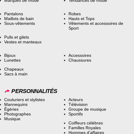
Marques de mode
Tendances de mode
Pantalons
Robes
Maillots de bain
Hauts et Tops
Sous-vêtements
Vêtements et accessoires de
Sport
Pulls et gilets
Vestes et manteaux
Bijoux
Accessoires
Lunettes
Chaussures
Chapeaux
Sacs à main
PERSONNALITÉS
Couturiers et stylistes
Acteurs
Mannequins
Télévision
Égéries
Groupe de musique
Photographes
Sportifs
Musique
Coiffeurs célèbres
Familles Royales
Hommes d’affaires