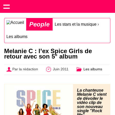
People
Les stars et la musique
›
Les albums
Melanie C : l’ex Spice Girls de
retour avec son 5° album
Par la rédaction
Juin 2011
Les albums
La chanteuse
Melanie C vient
de dévoiler le
vidéo clip de
son nouveau
single "Rock
Me"