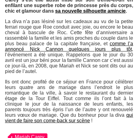
enfilant une superbe robe de princesse près du corps,
chic et glamour dans
sa nouvelle silhouette amincie
.
La diva n’a pas lésiné sur les cadeaux au vu de la petite
ferrari rouge que Roe conduit avec joie, ou encore le beau
cheval à bascule de Roc. Cette fête d’anniversaire a
rassemblé la famille et les amis proches du couple dans le
plus beau palace de la capitale française, et
comme l’a
annoncé Nick Cannon quelques jours plus tôt
,
l’événement a été unique. Rappelons que le jour du 30
avril est un jour béni pour la famille Cannon car c’est aussi
ce jour-là, en 2008, que Mariah et Nick se sont dits oui au
pied de l’autel.
Ils ont donc profité de ce séjour en France pour célébrer
leurs quatre ans de mariage dans l’endroit le plus
romantique de la ville, à savoir le restaurant du dernier
étage de la Tour Eiffel. Tout comme ils l’ont fait à la
clinique le jour de la naissance de leurs enfants, les
parents toujours très épris l’un de l’autre y ont renouvelé
leurs vœux de mariage. Que du bonheur pour la diva
qui
vient de faire son come-back sur scène
!
Mariah Carey