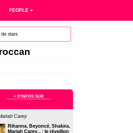
PEOPLE
 de stars
oroccan
+ D'INFOS SUR
...
Mariah Carey
Rihanna, Beyoncé, Shakira,
Mariah Carey... : le réveillon