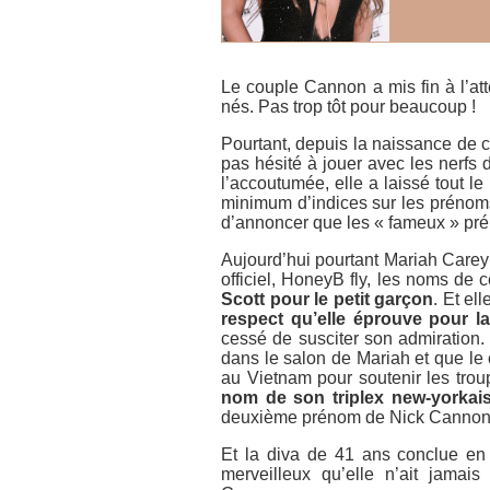
Le couple Cannon a mis fin à l’at
nés. Pas trop tôt pour beaucoup !
Pourtant, depuis la naissance de c
pas hésité à jouer avec les nerfs 
l’accoutumée, elle a laissé tout 
minimum d’indices sur les prénoms d
d’annoncer que les « fameux » pré
Aujourd’hui pourtant Mariah Carey a
officiel, HoneyB fly, les noms de
Scott pour le petit garçon
. Et e
respect qu’elle éprouve pour l
cessé de susciter son admiration. 
dans le salon de Mariah et que le c
au Vietnam pour soutenir les tro
nom de son triplex new-yorka
deuxième prénom de Nick Cannon , 
Et la diva de 41 ans conclue en
merveilleux qu’elle n’ait jamais