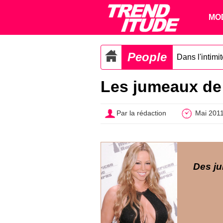
MO
People
Dans l'intimi
Les jumeaux de 
Par la rédaction
Mai 201
Des j