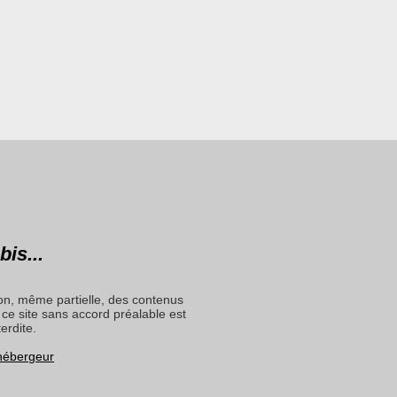
bis...
on, même partielle, des contenus
ce site sans accord préalable est
terdite.
 hébergeur