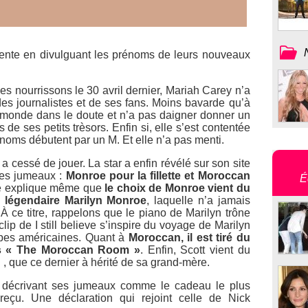
tente en divulguant les prénoms de leurs nouveaux
es nourrissons le 30 avril dernier, Mariah Carey n’a
des journalistes et de ses fans. Moins bavarde qu’à
le monde dans le doute et n’a pas daigner donner un
e ses petits trèsors. Enfin si, elle s’est contentée
noms débutent par un M. Et elle n’a pas menti.
 cessé de jouer. La star a enfin révélé sur son site
 ces jumeaux :
Monroe pour la fillette et Moroccan
É
lle explique même que
le choix de Monroe vient du
a légendaire Marilyn Monroe
, laquelle n’a jamais
À ce titre, rappelons que le piano de Marilyn trône
lip de I still believe s’inspire du voyage de Marilyn
upes américaines. Quant à
Moroccan, il est tiré du
is « The Moroccan Room »
. Enfin, Scott vient du
que ce dernier à hérité de sa grand-mère.
 décrivant ses jumeaux comme le cadeau le plus
 reçu. Une déclaration qui rejoint celle de Nick