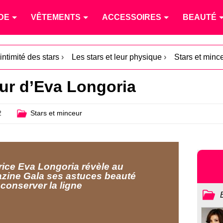
DE
VÊTEMENTS
ACCESSOIRES
BEAUTÉ
intimité des stars
›
Les stars et leur physique
›
Stars et minc
ur d’Eva Longoria
2
Stars et minceur
rice Eva Longoria révèle au
zine Gala ses astuces beauté
conserver la ligne