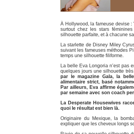
À Hollywood, la fameuse devise : "I
surtout chez les stars féminine
silhouette parfaite, et à chacune s
La starlette de Disney Miley Cyru
suivant les fameuses méthodes Pil
temps une silhouette filiforme.
La belle Eva Longoria n’est pas e
quelques jours une silhouette très
par le magazine
Gala
, la bel
alimentaire strict, basé notam
Par ailleurs, Eva affirme égalem
par semaine avec son coach perso
La
Desperate Housewives
racon
quoi le résultat est bien là.
Originaire du Mexique, la bomba
expliquer que les cheveux longs so
Ravie de sa nouvelle silhouette d