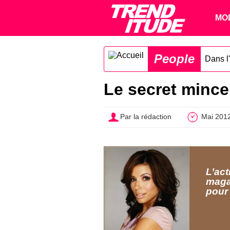
MO
People
Dans l'
Le secret mince
Par la rédaction
Mai 201
L’act
maga
pour 