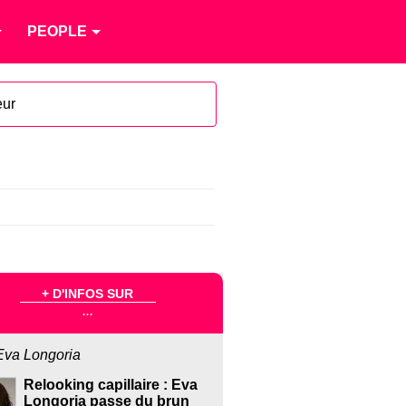
PEOPLE
eur
+ D'INFOS SUR
...
Eva Longoria
Relooking capillaire : Eva
Longoria passe du brun