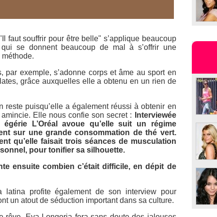
l faut souffrir pour être belle" s’applique beaucoup
s qui se donnent beaucoup de mal à s’offrir une
a méthode.
s, par exemple, s’adonne corps et âme au sport en
ates, grâce auxquelles elle a obtenu en un rien de
n reste puisqu’elle a également réussi à obtenir en
 amincie. Elle nous confie son secret :
Interviewée
le égérie
L’Oréal
avoue qu’elle suit un régime
ment sur une grande consommation de thé vert.
ent qu’elle faisait trois séances de musculation
nnel, pour tonifier sa silhouette.
te ensuite combien c’était difficile, en dépit de
 latina profite également de son interview pour
nt un atout de séduction important dans sa culture.
e rêve, Eva Longoria fera sans doute des jalouses