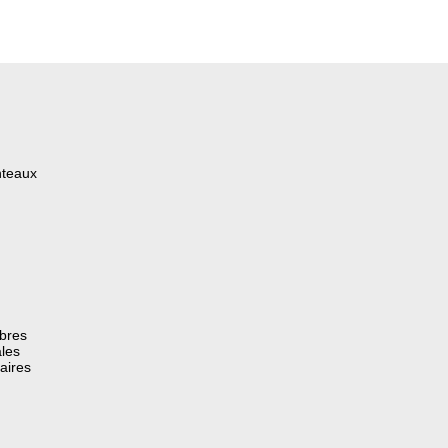
nteaux
èbres
les
aires