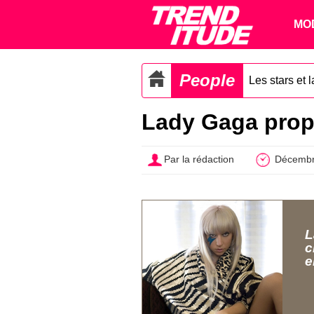
MO
People
Les stars et 
Lady Gaga propos
Par la rédaction
Décembr
L
c
e