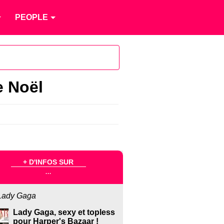
PEOPLE
e Noël
+ D'INFOS SUR
...
Lady Gaga
Lady Gaga, sexy et topless
pour Harper's Bazaar !