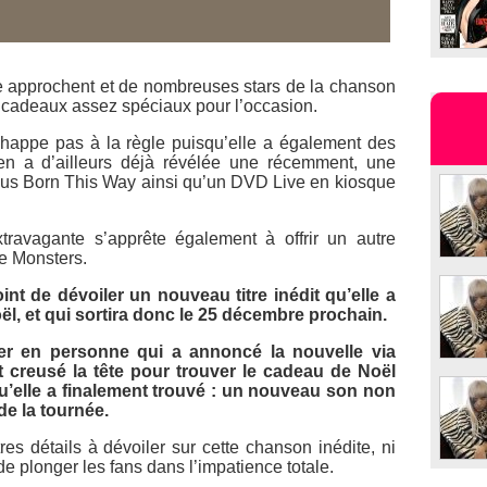
ée approchent et de nombreuses stars de la chanson
es cadeaux assez spéciaux pour l’occasion.
happe pas à la règle puisqu’elle a également des
 en a d’ailleurs déjà révélée une récemment, une
pus
Born This Way
ainsi qu’un DVD Live en kiosque
travagante s’apprête également à offrir un autre
le Monsters.
int de dévoiler un nouveau titre inédit qu’elle a
l, et qui sortira donc le 25 décembre prochain.
ter en personne qui a annoncé la nouvelle via
ait creusé la tête pour trouver le cadeau de Noël
qu’elle a finalement trouvé : un nouveau son non
de la tournée.
es détails à dévoiler sur cette chanson inédite, ni
de plonger les fans dans l’impatience totale.