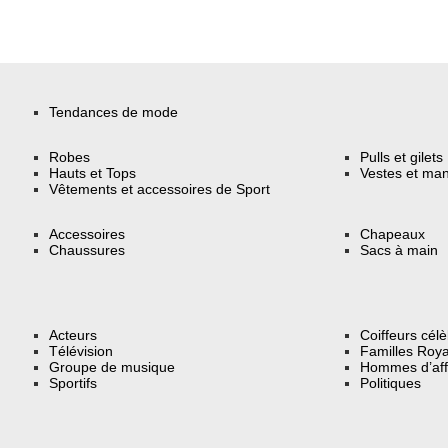
Tendances de mode
Robes
Pulls et gilets
Hauts et Tops
Vestes et ma
Vêtements et accessoires de Sport
Accessoires
Chapeaux
Chaussures
Sacs à main
Acteurs
Coiffeurs cél
Télévision
Familles Roya
Groupe de musique
Hommes d’aff
Sportifs
Politiques