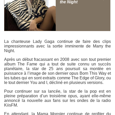
the Night
La chanteuse Lady Gaga continue de faire des clips
impressionnants avec la sortie imminente de
Marry the
Night
.
Après un début fracassant en 2008 avec son tout premier
album
The Fame
qui a tout de suite connu un succès
planétaire, la star de 25 ans poursuit sa montée en
puissance à l’image de son dernier opus
Born This Way
et
les tubes qui en sont extraits comme
The Edge of Glory
, ou
le tout dernier
You and I
, décliné en plusieurs versions.
Pour continuer sur sa lancée, la star de la pop est en
pleine préparation d’un troisième opus, ayant elle-même
annoncé la nouvelle aux fans sur les ondes de la radio
KiisFM
.
En attendant, la Mama Monster continue de profiter du