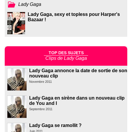
Lady Gaga
Lady Gaga, sexy et topless pour Harper's
Bazaar !
TOP DES SUJETS
Clips de Lady Gaga
Lady Gaga annonce la date de sortie de son
nouveau clip
Novembre 2011
Lady Gaga en sirène dans un nouveau clip
de You and I
Septembre 2011
Lady Gaga se ramollit ?
Juin 2011