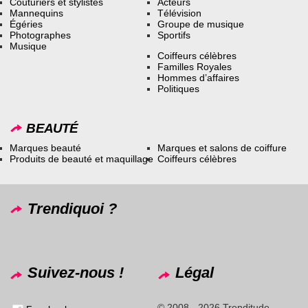
Couturiers et stylistes
Acteurs
Mannequins
Télévision
Égéries
Groupe de musique
Photographes
Sportifs
Musique
Coiffeurs célèbres
Familles Royales
Hommes d’affaires
Politiques
BEAUTÉ
Marques beauté
Marques et salons de coiffure
Produits de beauté et maquillage
Coiffeurs célèbres
Trendiquoi ?
Suivez-nous !
Légal
© 2008 - 2026 Trenditude