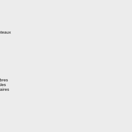
nteaux
èbres
les
aires