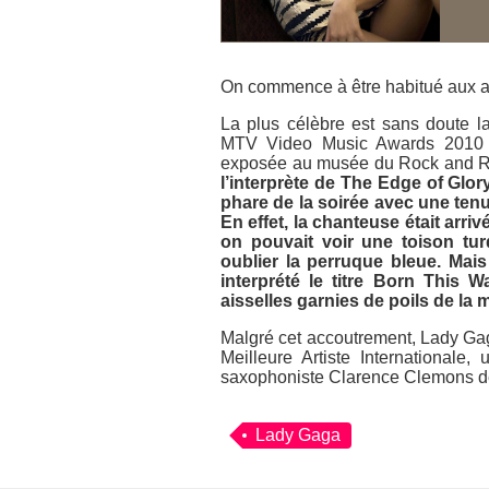
On commence à être habitué aux a
La plus célèbre est sans doute l
MTV Video Music Awards 2010
exposée au musée du
Rock and R
l’interprète de
The Edge of Glor
phare de la soirée avec une ten
En effet, la chanteuse était arri
on pouvait voir une toison tu
oublier la perruque bleue. Mai
interprété le titre
Born This W
aisselles garnies de poils de la
Malgré cet accoutrement, Lady Ga
Meilleure Artiste Internationale
, 
saxophoniste Clarence Clemons dé
Lady Gaga