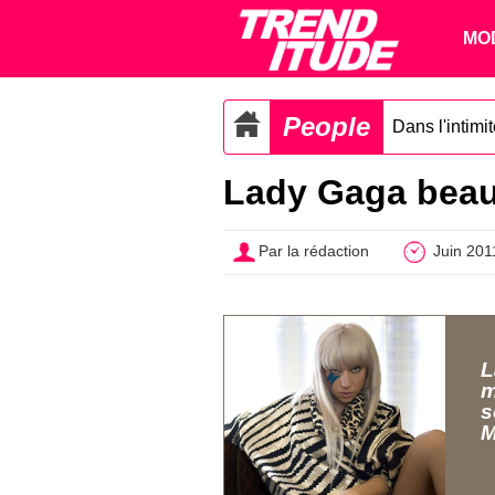
MO
People
Dans l'intimi
Lady Gaga beaut
Par la rédaction
Juin 201
L
m
s
M