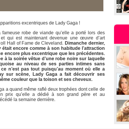
pparitions excentriques de Lady Gaga !
a fameuse robe de viande qu’elle a porté lors des
et qui est maintenant devenue une œuvre d’art
oll Hall of Fame
de Cleveland.
Dimanche dernier,
y
était encore comme à son habitude l’attraction
ue encore plus excentrique que les précédentes.
vée à la soirée vêtue d’une robe noire sur laquelle
rquoise au niveau de ses parties intimes sans
s ce n’est pas tout puisqu’au moment où elle a
ay
sur scène, Lady Gaga a fait découvrir ses
 même couleur que la toison et ses cheveux.
ga a quand même raflé deux trophées dont celle de
un prix qu’elle a dédié à son grand père et au
cédé la semaine dernière.