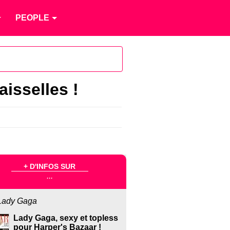
PEOPLE
isselles !
+ D'INFOS SUR
...
Lady Gaga
Lady Gaga, sexy et topless
pour Harper's Bazaar !