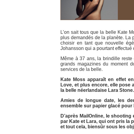
L’on sait tous que la belle Kate 
plus demandés de la planète. La 
choisir en tant que nouvelle égér
Johansson qui a pourtant effectué d
Même à 37 ans, la brindille reste 
grands magazines du moment don
services de la belle.
Kate Moss apparaît en effet 
Love
, et plus encore, elle pos
la belle néerlandaise Lara Stone.
Amies de longue date, les de
ensemble sur papier glacé pour
D’après
MailOnline
, le shooting
par Kate et Lara, qui ont pris la
et tout cela, biensûr sous les o