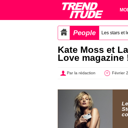
MO
People
Les stars et 
Kate Moss et La
Love magazine 
Par la rédaction
Février 
Le
St
co