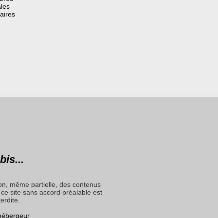
les
aires
bis...
on, même partielle, des contenus
ce site sans accord préalable est
terdite.
 hébergeur