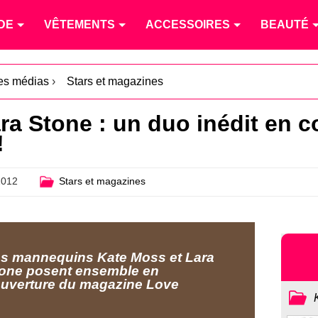
DE
VÊTEMENTS
ACCESSOIRES
BEAUTÉ
les médias
›
Stars et magazines
ra Stone : un duo inédit en c
!
2012
Stars et magazines
s mannequins Kate Moss et Lara
one posent ensemble en
uverture du magazine Love