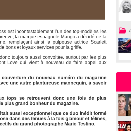
Moss est incontestablement l’un des top-modèles les
preuve, la marque espagnole
Mango
a décidé de la
ie, remplaçant ainsi la pulpeuse actrice Scarlett
e bons et loyaux services pour la griffe.
donc toujours aussi convoitée, surtout par les plus
t Love qui vient à nouveau de faire appel aux
en couverture du nouveau numéro du magazine
e avec une autre plantureuse mannequin, à savoir
ux tops se retrouvent donc une fois de plus
 le plus grand bonheur du magazine.
 était aussi exceptionnel que ce duo inédit formé
 pose dans des tenues à la fois glamour et félines,
bjectifs du grand photographe Mario Testino.