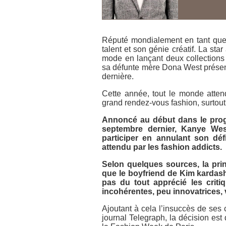
Réputé mondialement en tant que 
talent et son génie créatif. La sta
mode en lançant deux collections
sa défunte mère Dona West présen
dernière.
Cette année, tout le monde attend
grand rendez-vous fashion, surtout
Annoncé au début dans le prog
septembre dernier, Kanye We
participer en annulant son défi
attendu par les fashion addicts.
Selon quelques sources, la princi
que le boyfriend de Kim kardas
pas du tout apprécié les criti
incohérentes, peu innovatrices,
Ajoutant à cela l’insuccès de ses
journal Telegraph, la décision es