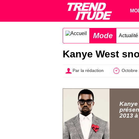
MO
Mode
Actualit
Kanye West snob
Par la rédaction
Octobre
Kanye 
présen
2013 à