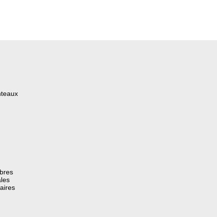
nteaux
èbres
les
aires