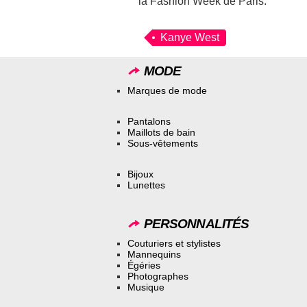
la Fashion Week de Paris.
Kanye West
MODE
Marques de mode
Pantalons
Maillots de bain
Sous-vêtements
Bijoux
Lunettes
PERSONNALITÉS
Couturiers et stylistes
Mannequins
Égéries
Photographes
Musique