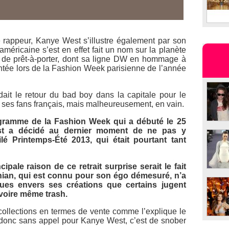
rappeur, Kanye West s’illustre également par son
r américaine s’est en effet fait un nom sur la planète
 de prêt-à-porter, dont sa ligne DW en hommage à
tée lors de la Fashion Week parisienne de l’année
ait le retour du bad boy dans la capitale pour le
 ses fans français, mais malheureusement, en vain.
ramme de la Fashion Week qui a débuté le 25
st a décidé au dernier moment de ne pas y
lé Printemps-Été 2013, qui était pourtant tant
pale raison de ce retrait surprise serait le fait
hian, qui est connu pour son égo démesuré, n’a
ques envers ses créations que certains jugent
 voire même trash.
 collections en termes de vente comme l’explique le
t donc sans appel pour Kanye West, c’est de snober