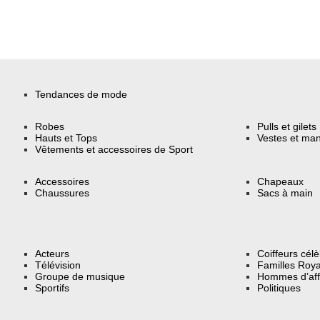
Tendances de mode
Robes
Pulls et gilets
Hauts et Tops
Vestes et ma
Vêtements et accessoires de Sport
Accessoires
Chapeaux
Chaussures
Sacs à main
Acteurs
Coiffeurs cél
Télévision
Familles Roya
Groupe de musique
Hommes d’aff
Sportifs
Politiques