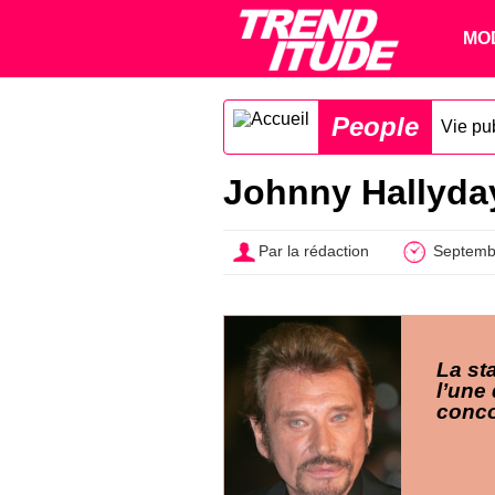
MO
People
Vie pu
Johnny Hallyday
Par la rédaction
Septemb
La st
l’une
conco