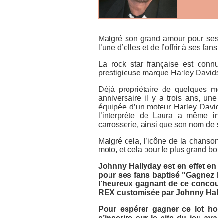
Malgré son grand amour pour ses
l’une d’elles et de l’offrir à ses fans
La rock star française est con
prestigieuse marque
Harley David
Déjà propriétaire de quelques mo
anniversaire il y a trois ans, u
équipée d’un moteur
Harley Davi
l’interprète de
Laura
a même insc
carrosserie, ainsi que son nom de 
Malgré cela, l’icône de la chanso
moto, et cela pour le plus grand b
Johnny Hallyday est en effet en 
pour ses fans baptisé
"Gagnez 
l’heureux gagnant de ce concou
REX
customisée par Johnny Hal
Pour espérer gagner ce lot ho
s’inscrire sur le site du jeu av