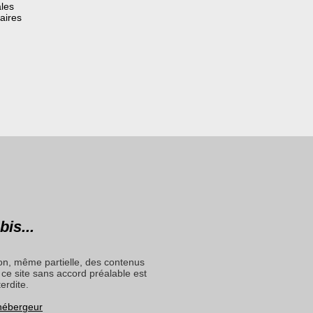
les
aires
bis...
on, même partielle, des contenus
ce site sans accord préalable est
terdite.
 hébergeur