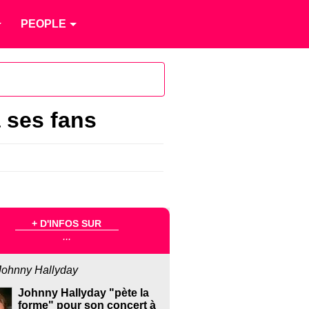
PEOPLE
 ses fans
+ D'INFOS SUR
...
Johnny Hallyday
Johnny Hallyday "pète la
forme" pour son concert à