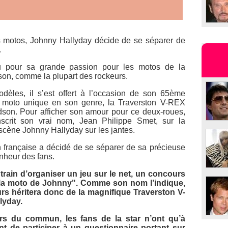
 motos, Johnny Hallyday décide de se séparer de
.
nu pour sa grande passion pour les motos de la
son
, comme la plupart des rockeurs.
dèles, il s’est offert à l’occasion de son 65ème
ne moto unique en son genre, la
Traverston V-REX
dson
. Pour afficher son amour pour ce deux-roues,
rit son vrai nom, Jean Philippe Smet, sur la
scène Johnny Hallyday sur les jantes.
n française a décidé de se séparer de sa précieuse
onheur des fans.
train d’organiser un jeu sur le net, un concours
la moto de Johnny"
. Comme son nom l’indique,
rs héritera donc de la magnifique
Traverston V-
lyday.
rs du commun, les fans de la star n’ont qu’à
ant de participer à un questionnaire portant sur