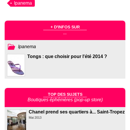
Ipanema
+ D'INFOS SUR
...
Ipanema
Tongs : que choisir pour l'été 2014 ?
TOP DES SUJETS
Boutiques éphémères (pop-up store)
Chanel prend ses quartiers à... Saint-Tropez
Mai 2013