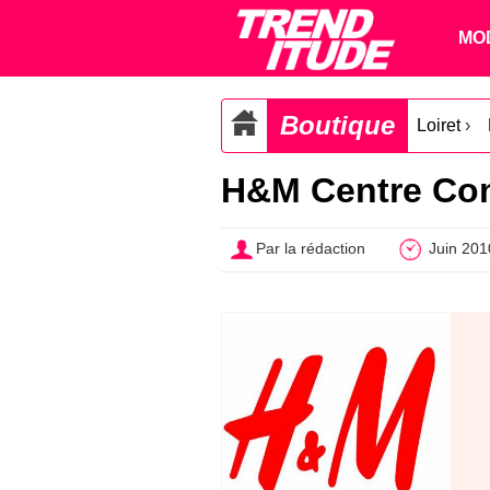
MO
Boutique
Loiret
›
H&M Centre Com
Par la rédaction
Juin 201