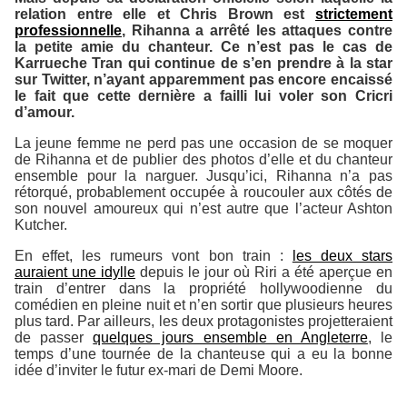
relation entre elle et Chris Brown est
strictement
professionnelle
, Rihanna a arrêté les attaques contre
la petite amie du chanteur. Ce n’est pas le cas de
Karrueche Tran qui continue de s’en prendre à la star
sur Twitter, n’ayant apparemment pas encore encaissé
le fait que cette dernière a failli lui voler son Cricri
d’amour.
La jeune femme ne perd pas une occasion de se moquer
de Rihanna et de publier des photos d’elle et du chanteur
ensemble pour la narguer. Jusqu’ici, Rihanna n’a pas
rétorqué, probablement occupée à roucouler aux côtés de
son nouvel amoureux qui n’est autre que l’acteur Ashton
Kutcher.
En effet, les rumeurs vont bon train :
les deux stars
auraient une idylle
depuis le jour où Riri a été aperçue en
train d’entrer dans la propriété hollywoodienne du
comédien en pleine nuit et n’en sortir que plusieurs heures
plus tard. Par ailleurs, les deux protagonistes projetteraient
de passer
quelques jours ensemble en Angleterre
, le
temps d’une tournée de la chanteuse qui a eu la bonne
idée d’inviter le futur ex-mari de Demi Moore.