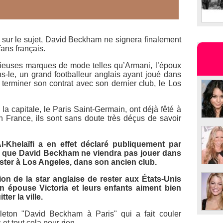
sur le sujet, David Beckham ne signera finalement
ans français.
igieuses marques de mode telles qu’
Armani
, l’époux
s-le, un grand footballeur anglais ayant joué dans
e terminer son contrat avec son dernier club, le Los
la capitale, le Paris Saint-Germain, ont déjà fêté à
n France, ils sont sans doute très déçus de savoir
-Khelaïfi a en effet déclaré publiquement par
que David Beckham ne viendra pas jouer dans
ester à Los Angeles, dans son ancien club.
sion de la star anglaise de rester aux États-Unis
on épouse Victoria et leurs enfants aiment bien
ter la ville.
lleton "David Beckham à Paris" qui a fait couler
t tout cela pour rien.