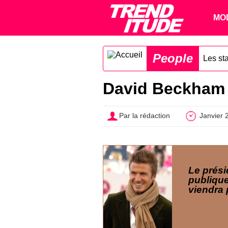
MO
People
Les sta
David Beckham :
Par la rédaction
Janvier 
Le prési
publiqu
viendra 