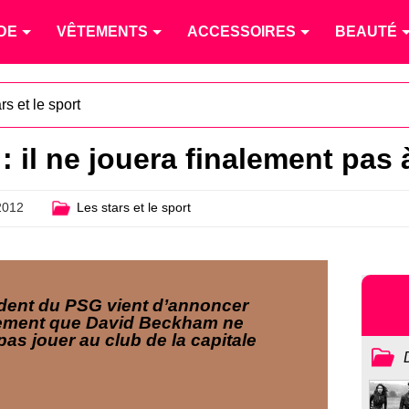
DE
VÊTEMENTS
ACCESSOIRES
BEAUTÉ
rs et le sport
 il ne jouera finalement pas 
2012
Les stars et le sport
dent du PSG vient d’annoncer
ement que David Beckham ne
pas jouer au club de la capitale