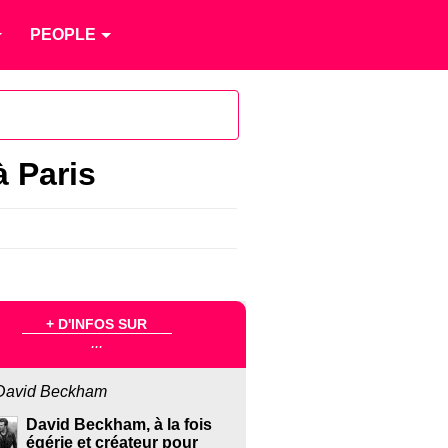
PEOPLE
à Paris
+ D'INFOS SUR
...
David Beckham
David Beckham, à la fois
égérie et créateur pour