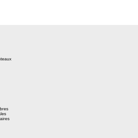
nteaux
èbres
les
aires