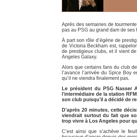
Après des semaines de tourmente 
pas au PSG au grand dam de ses f
À part son rôle d’égérie de prest
de Victoria Beckham est, rappelon
de prestigieux clubs, et il vient d
Angeles Galaxy.
Alors que certains fans du club de 
l’avance l’arrivée du Spice Boy e
qu’il ne viendra finalement pas.
Le président du PSG Nasser Al
l’intermédiaire de la station
RFM
son club puisqu’il a décidé de r
D’après
20 minutes
, cette déci
viendrait surtout du fait que s
trop vivre à Los Angeles pour quit
C’est ainsi que s’achève le feui
beaucoup d’encre depuis des mois e