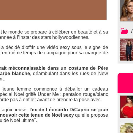
t le monde se prépare à célébrer en beauté et à sa
nnée à l’instar des stars hollywoodiennes.
a décidé d’offrir une vidéo sexy sous le signe de
ant en même temps de campagne pour sa marque de
arait méconnaissable dans un costume de Père
barbe blanche
, déambulant dans les rues de New
nt.
use jeune femme commence à déballer un cadeau
écial Noël griffé Under Me : pantalon rouge/blanc
tarde pas à enfiler avant de prendre la pose avec.
e aguicheuse,
l’ex de Léonardo DiCaprio se joue
mouvoir cette tenue de Noël sexy
qu’elle propose
u de Noël ultime"
.