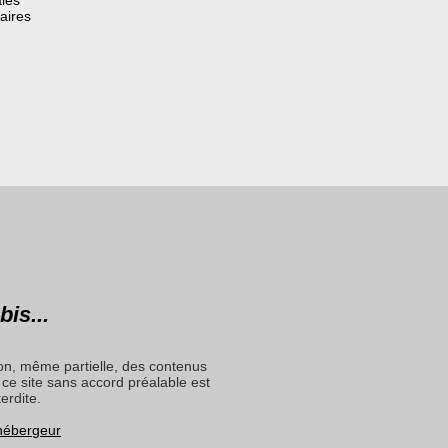
aires
bis...
on, même partielle, des contenus
ce site sans accord préalable est
terdite.
 hébergeur