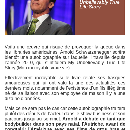
Unbelievably True
Life Story
Voilà une œuvre qui risque de provoquer la queue dans
les librairies américaines. Arnold Schwarzenegger sortira
bientôt une autobiographie sur laquelle il travaille depuis
l’année 2010, qui s’intitulera
My Unbelievably True Life
Story
(Mon incroyable vraie vie).
Effectivement incroyable si le livre relate ses frasques
amoureuses qui lui ont valu la une des actualités ces
derniers mois, notamment de l’existence d’un fils illégitime
né de sa liaison avec son employée de maison il y a une
dizaine d’années.
Mais ce ne sera pas le cas car cette autobiographie traitera
plutôt des débuts de l’acteur dans le show business et son
parcours jusqu’au sommet.
Arnold a débuté en tant que
bodybuilder dans son pays natal, l’Autriche, avant de
conquérir l’Amérique avec ses films de gros bras et