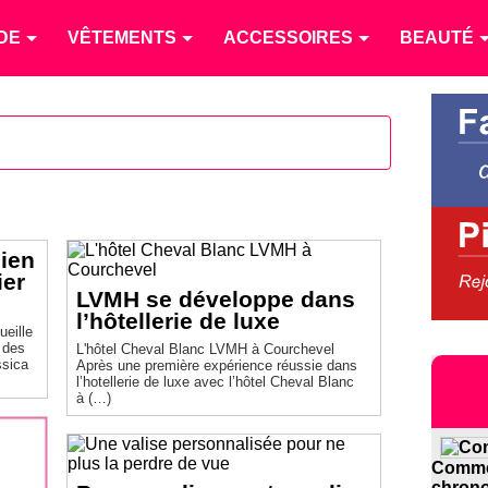
DE
VÊTEMENTS
ACCESSOIRES
BEAUTÉ
ien
ier
LVMH se développe dans
l’hôtellerie de luxe
ueille
r des
L'hôtel Cheval Blanc LVMH à Courchevel
ssica
Après une première expérience réussie dans
l’hotellerie de luxe avec l’hôtel Cheval Blanc
à (…)
Commen
chrono