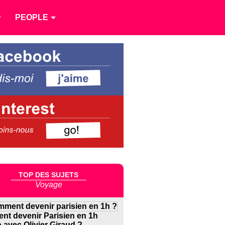
PEOPLE
TOP DES SUJETS
Voyage
t devenir Parisien en 1h
 avec Olivier Giraud ?