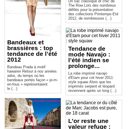
Un sac classique et chic de
The Row Lors des nombreux
défilés pour la présentation
des collections Printemps-Eté
2012, de nombreuses (…)
Bandeaux et
brassières : top
Tendance de
tendance de l’été
mode Navajo :
2012
l’été indien se
prolonge...
Bandeau Prada à motif
hawaïen Retour à nos années
La robe imprimé navajo
ados, du temps où les
d'Etam pour cet hiver 2011:
bandeaux portés façon « je-m-
style squaw Alors que les
en-fous » représentaient
imprimés serpent et léopard
le (…)
reviennent après un long (…)
L’or reste une
valeur refuge :