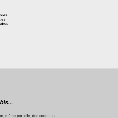
èbres
les
aires
bis...
on, même partielle, des contenus