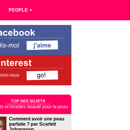
PEOPLE
TOP DES SUJETS
ts et recettes beauté pour la peau
Comment avoir une peau
parfaite ? par Scarlett
Johansson