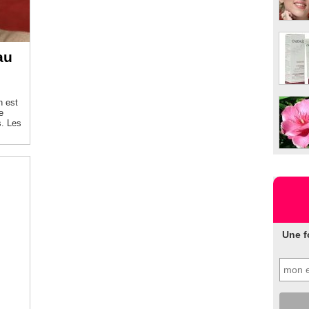
au
n est
e
. Les
Une f