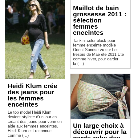
Maillot de bain
grossesse 2011 :
sélection
femmes
enceintes
Tankini color block pour
femme enceinte modèle
Orient Sunrise vu sur Les
trésors de Mae été 2011 Été
comme hiver, pour garder
la (…)
Heidi Klum crée
des jeans pour
les femmes
enceintes
Le top model Heidi Klum
devient styliste d’un jour en
créant des jeans pour venir en
Un large choix à
aide aux femmes enceintes.
découvrir pour la
Heidi Klum est reconnue
comme (…)
garde-robe des