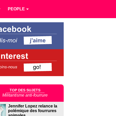
PEOPLE
TOP DES SUJETS
Militantisme anti-fourrure
Jennifer Lopez relance la
polémique des fourrures
animales