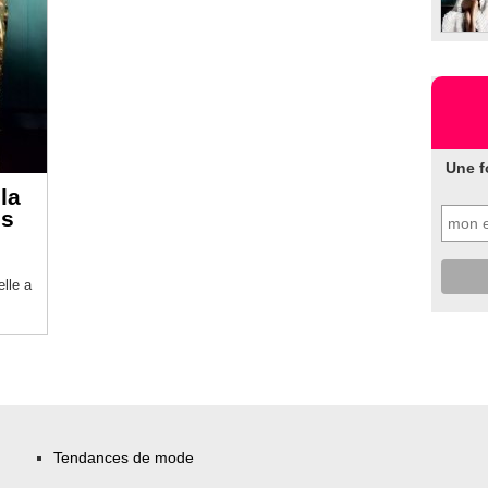
Une f
la
es
lle a
Tendances de mode