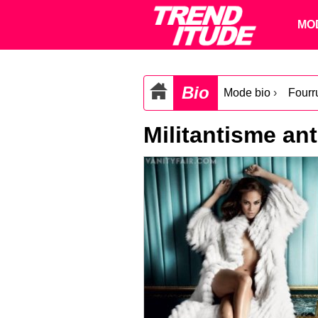
MO
Bio
Mode bio
›
Fourr
Militantisme ant