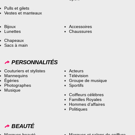
Pulls et gilets
Vestes et manteaux
Bijoux
Accessoires
Lunettes
Chaussures
Chapeaux
Sacs à main
PERSONNALITÉS
Couturiers et stylistes
Acteurs
Mannequins
Télévision
Égéries
Groupe de musique
Photographes
Sportifs
Musique
Coiffeurs célèbres
Familles Royales
Hommes d’affaires
Politiques
BEAUTÉ
Marques beauté
Marques et salons de coiffure