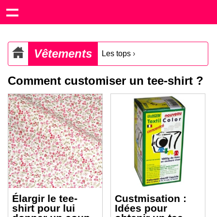
Vêtements
Les tops
›
Comment customiser un tee-shirt ?
Élargir le tee-
Custmisation :
shirt pour lui
Idées pour