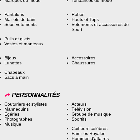
Marques de mode
Tendances de mode
Pantalons
Robes
Maillots de bain
Hauts et Tops
Sous-vêtements
Vêtements et accessoires de
Sport
Pulls et gilets
Vestes et manteaux
Bijoux
Accessoires
Lunettes
Chaussures
Chapeaux
Sacs à main
PERSONNALITÉS
Couturiers et stylistes
Acteurs
Mannequins
Télévision
Égéries
Groupe de musique
Photographes
Sportifs
Musique
Coiffeurs célèbres
Familles Royales
Hommes d’affaires