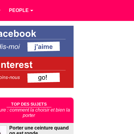
PEOPLE
TOP DES SUJETS
ure : comment la choisir et bien la
porter
Porter une ceinture quand
on est ronde