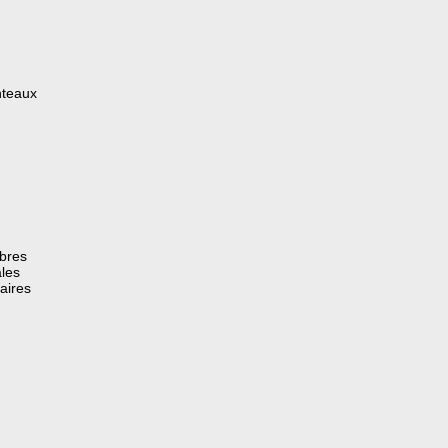
nteaux
èbres
les
aires