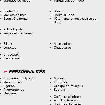
Marques de mode
Tendances de mode
Pantalons
Robes
Maillots de bain
Hauts et Tops
Sous-vêtements
Vêtements et accessoires de
Sport
Pulls et gilets
Vestes et manteaux
Bijoux
Accessoires
Lunettes
Chaussures
Chapeaux
Sacs à main
PERSONNALITÉS
Couturiers et stylistes
Acteurs
Mannequins
Télévision
Égéries
Groupe de musique
Photographes
Sportifs
Musique
Coiffeurs célèbres
Familles Royales
Hommes d’affaires