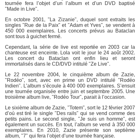
tournée fera l’objet d’un l’album et d’un DVD baptisé
"Made in Live".
En octobre 2001, "La Zizanie", duquel sont extraits les
singles "Rue de la Paix" et "Adam et Yves", se vendent à
450 000 exemplaires. Les concerts prévus au Bataclan
sont tous à guichet fermé.
Cependant, la série de live est reportée en 2003 car la
chanteuse est enceinte. Lola voit le jour le 24 août 2002.
Les concert du Bataclan ont enfin lieu et seront
immortalisés dans le CD/DVD intitulé "Ze Live".
Le 22 novembre 2004, le cinquième album de Zazie,
"Rodéo", sort, avec en prime un DVD intitulé "Rodéo
Indien". L’album s’écoule à 400 000 exemplaires. S’ensuit
une tournée organisée entre juin et septembre 2005. Une
troisième album live, "Rodéo Tour", parait à l’occasion.
Le sixième album de Zazie, "Totem", sort le 12 février 2007
d’où est tiré le single "Des rails" qui se vend comme des
petits pains. Le second single, "Je suis un homme", est
également un succès. En tout, l’album se vend à 350 000
exemplaires. En 2010, Zazie présente son septième
album, "7" qui fera l’objet d’une tournée française.