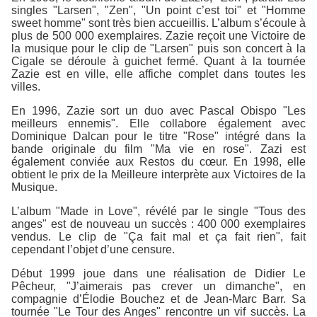
singles "Larsen", "Zen", "Un point c’est toi" et "Homme
sweet homme" sont très bien accueillis. L’album s’écoule à
plus de 500 000 exemplaires. Zazie reçoit une Victoire de
la musique pour le clip de "Larsen" puis son concert à la
Cigale se déroule à guichet fermé. Quant à la tournée
Zazie est en ville, elle affiche complet dans toutes les
villes.
En 1996, Zazie sort un duo avec Pascal Obispo "Les
meilleurs ennemis". Elle collabore également avec
Dominique Dalcan pour le titre "Rose" intégré dans la
bande originale du film "Ma vie en rose". Zazi est
également conviée aux Restos du cœur. En 1998, elle
obtient le prix de la Meilleure interprète aux Victoires de la
Musique.
L’album "Made in Love", révélé par le single "Tous des
anges" est de nouveau un succès : 400 000 exemplaires
vendus. Le clip de "Ça fait mal et ça fait rien", fait
cependant l’objet d’une censure.
Début 1999 joue dans une réalisation de Didier Le
Pêcheur, "J’aimerais pas crever un dimanche", en
compagnie d’Élodie Bouchez et de Jean-Marc Barr. Sa
tournée "Le Tour des Anges" rencontre un vif succès. La