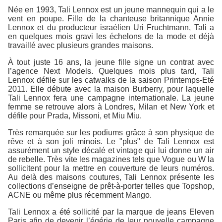
Née en 1993, Tali Lennox est un jeune mannequin qui a le
vent en poupe. Fille de la chanteuse britannique Annie
Lennox et du producteur israélien Uri Fruchtmann, Tali a
en quelques mois gravi les échelons de la mode et déjà
travaillé avec plusieurs grandes maisons.
À tout juste 16 ans, la jeune fille signe un contrat avec
l’agence Next Models. Quelques mois plus tard, Tali
Lennox défile sur les catwalks de la saison Printemps-Eté
2011. Elle débute avec la maison Burberry, pour laquelle
Tali Lennox fera une campagne internationale. La jeune
femme se retrouve alors à Londres, Milan et New York et
défile pour Prada, Missoni, et Miu Miu.
Très remarquée sur les podiums grâce à son physique de
rêve et à son joli minois. Le "plus" de Tali Lennox est
assurément un style décalé et vintage qui lui donne un air
de rebelle. Très vite les magazines tels que Vogue ou W la
sollicitent pour la mettre en couverture de leurs numéros.
Au delà des maisons coutures, Tali Lennox présente les
collections d’enseigne de prêt-à-porter telles que Topshop,
ACNE ou même plus récemment Mango.
Tali Lennox a été sollicité par la marque de jeans Eleven
Paris afin de devenir l’égérie de leur nouvelle campagne