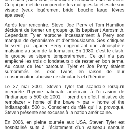
Ce qui permet de comprendre les multiples facettes de son
visage (yeux légèrement bridé, bouche large, lèvres
épaisses).
Après leur rencontre, Steve, Joe Perry et Tom Hamilton
décident de former un groupe qu’ils baptisent Aerosmith.
Cependant Tyler reproche incessamment à Perry son
manque de dynamisme et d’enthousiasme. Ses critiques
finissent par agacer Perry engendrant une atmosphère
malsaine au sein de la formation. En 1980, c’est le clash,
le groupe se sépare temporairement. Ce qui n’a pas
empêché les trois « fondateurs » de rester en bon terme.
Au cours de leur parcours, Tyler et Joe Perry étaient
surnommés les Toxic Twins, en raison de leur
consommation abusive de stimulants et d’héroïne.
Le 27 mai 2001, Steven Tyler fait scandale lorsqu’il
interprète l’hymne nationale américain à l’occasion de
l’Indianapolis 500 de 2001. Il prend en effet l’initiative de
remplacer « home of the brave » par « home of the
Indianapolis 500 ». Conscient du tôlé qu’il a provoqué,
Steven présente ses excuses à la nation américaine.
En 2006, en pleine tournée aux USA, Steven Tyler est
hospitalisé suite à l’éclatement d’un vaisseau sanguin