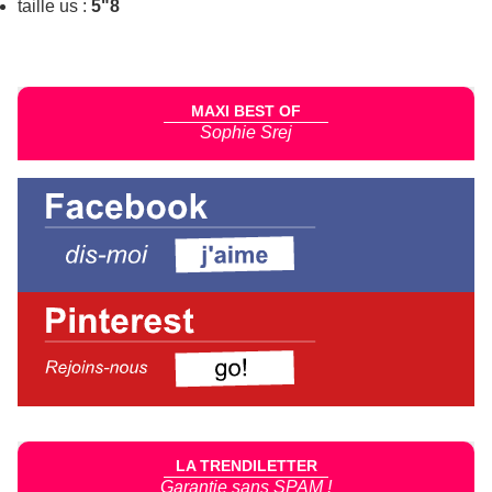
taille us :
5"8
MAXI BEST OF
Sophie Srej
LA TRENDILETTER
Garantie sans SPAM !