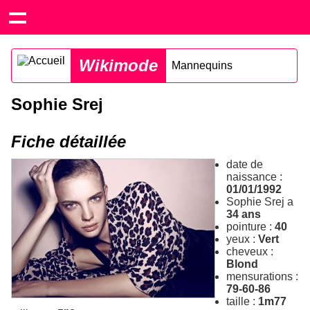
Wikimode
Mannequins
Sophie Srej
Fiche détaillée
date de
naissance :
01/01/1992
Sophie Srej a
34 ans
pointure :
40
yeux :
Vert
cheveux :
Blond
mensurations :
79-60-86
taille :
1m77