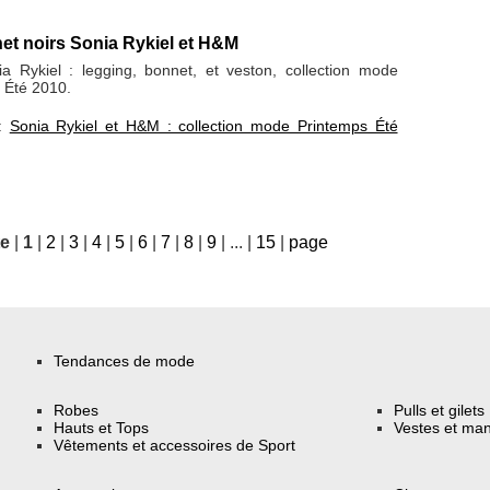
et noirs Sonia Rykiel et H&M
a Rykiel : legging, bonnet, et veston, collection mode
 Été 2010.
 :
Sonia Rykiel et H&M : collection mode Printemps Été
te
|
1
|
2
|
3
|
4
|
5
|
6
|
7
|
8
|
9
|
...
|
15
|
page
Tendances de mode
Robes
Pulls et gilets
Hauts et Tops
Vestes et ma
Vêtements et accessoires de Sport