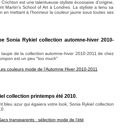
l Crichton est une talentueuse styliste écossaise d’origine,
nt Martin’s School of Art à Londres. La styliste a tenu sa
on en mettant à l’honneur la couleur jaune sous toutes ses
pe Sonia Rykiel collection automne-hiver 2010-
r taupe de la collection automne-hiver 2010-2011 de chez
 pompon est un peu "too much"
Les couleurs mode de l’Automne Hiver 2010-2011
el collection printemps été 2010.
t bleu azur qui égaiera votre look, Sonia Rykiel collection
10.
Sacs transparents : sélection mode de l’été