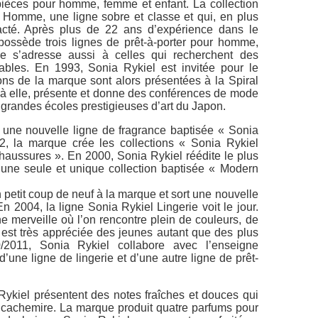
pièces pour homme, femme et enfant. La collection
omme, une ligne sobre et classe et qui, en plus
racté. Après plus de 22 ans d’expérience dans le
ossède trois lignes de prêt-à-porter pour homme,
e s’adresse aussi à celles qui recherchent des
ables. En 1993, Sonia Rykiel est invitée pour le
ns de la marque sont alors présentées à la Spiral
 à elle, présente et donne des conférences de mode
 grandes écoles prestigieuses d’art du Japon.
 une nouvelle ligne de fragrance baptisée « Sonia
, la marque crée les collections « Sonia Rykiel
haussures ». En 2000, Sonia Rykiel réédite le plus
une seule et unique collection baptisée « Modern
petit coup de neuf à la marque et sort une nouvelle
004, la ligne Sonia Rykiel Lingerie voit le jour.
e merveille où l’on rencontre plein de couleurs, de
est très appréciée des jeunes autant que des plus
/2011, Sonia Rykiel collabore avec l’enseigne
’une ligne de lingerie et d’une autre ligne de prêt-
ykiel présentent des notes fraîches et douces qui
e cachemire. La marque produit quatre parfums pour