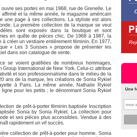
e ouvre ses portes en mai 1968, rue de Grenelle. Le
t affirmé et la même année, le magazine américain
une page à ses collections. La styliste est alors
onde. La première collection de la marque se veut
dèles sont exposés dans la boutique et sont
mmes en quête de pièces chic. De 1968 à 1987, la
 à créer un vestiaire entièrement féminin. En 1977,
que « Les 3 Suisses » propose de présenter les
kiel dans son catalogue de vente.
ice se voient gratifiées de nombreux hommages,
 Group International de New York. Celui-ci attribue
ativité et son professionnalisme dans le milieu de la
20 ans de la marque, les créations de Sonia Rykiel
ayette à Paris. La même année, Nathalie Rykiel
Une f
ligne pour les petits ; le dénommant Sonia Rykiel
ction de prêt-à-porter féminin baptisée Inscription
aptisée Sonia by Sonia Rykiel. La collection pour
ode et ses pièces plus accessibles. Vendue à des
onnaît rapidement un vif succès.
ère collection de prêt-à-porter pour homme. Sonia