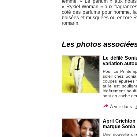
femme, « Le parfum » aux notes 
« Rykiel Woman » aux fragrances 
côté des parfums pour homme, l
boisées et musquées ou encore Ry
romarin.
Les photos associée
Le défilé Soni
variation auto
Pour ce Printemp
soleil chez Soni
coupes épurées t
taille est souli
légèrement bouff
sont en cache derr
À voir dans :
April Crichton
marque Sonia 
Une nouvelle dir