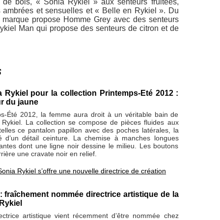
de bois, « Sonia Rykiel » aux senteurs fruitées,
ambrées et sensuelles et « Belle en Rykiel ». Du
a marque propose Homme Grey avec des senteurs
kiel Man qui propose des senteurs de citron et de
s
a Rykiel pour la collection Printemps-Eté 2012 :
ur du jaune
s-Été 2012, la femme aura droit à un véritable bain de
a Rykiel. La collection se compose de pièces fluides aux
elles ce pantalon papillon avec des poches latérales, la
gné d’un détail ceinture. La chemise à manches longues
antes dont une ligne noir dessine le milieu. Les boutons
ière une cravate noir en relief.
Sonia Rykiel s’offre une nouvelle directrice de création
 : fraîchement nommée directrice artistique de la
Rykiel
ectrice artistique vient récemment d’être nommée chez