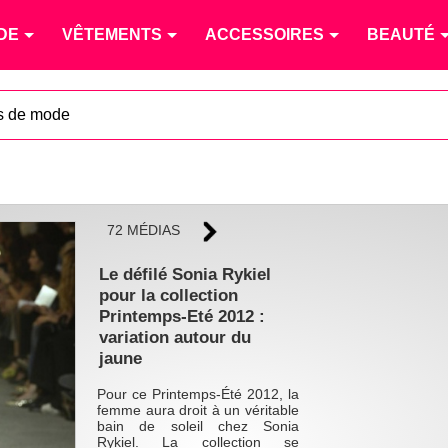
DE
VÊTEMENTS
ACCESSOIRES
BEAUTÉ
s de mode
72 MÉDIAS
Le défilé Sonia Rykiel
pour la collection
Printemps-Eté 2012 :
variation autour du
jaune
Pour ce Printemps-Été 2012, la
femme aura droit à un véritable
bain de soleil chez Sonia
Rykiel. La collection se