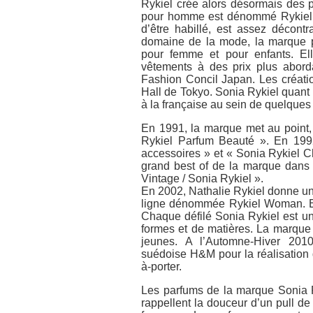
Rykiel crée alors désormais des 
pour homme est dénommé Rykiel H
d’être habillé, est assez décont
domaine de la mode, la marque p
pour femme et pour enfants. Ell
vêtements à des prix plus abord
Fashion Concil Japan. Les créatio
Hall de Tokyo. Sonia Rykiel quant
à la française au sein de quelques
En 1991, la marque met au point,
Rykiel Parfum Beauté ». En 1992
accessoires » et « Sonia Rykiel C
grand best of de la marque dans 
Vintage / Sonia Rykiel ».
En 2002, Nathalie Rykiel donne un 
ligne dénommée Rykiel Woman. En 2
Chaque défilé Sonia Rykiel est un
formes et de matières. La marque 
jeunes. A l’Automne-Hiver 2010
suédoise H&M pour la réalisation d
à-porter.
Les parfums de la marque Sonia R
rappellent la douceur d’un pull d