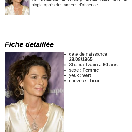
La chanteuse de country Shania Twain sort un
single après des années d’absence
Fiche détaillée
date de naissance :
28/08/1965
Shania Twain a
60 ans
sexe :
Femme
yeux :
vert
cheveux :
brun