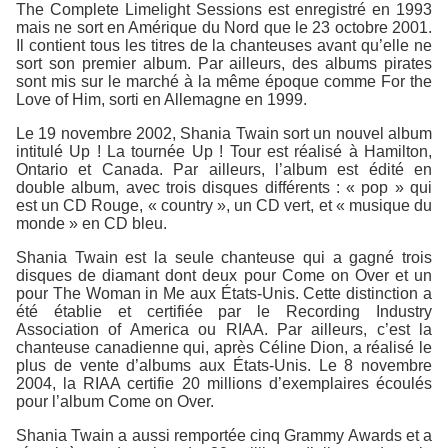
The Complete Limelight Sessions est enregistré en 1993
mais ne sort en Amérique du Nord que le 23 octobre 2001.
Il contient tous les titres de la chanteuses avant qu’elle ne
sort son premier album. Par ailleurs, des albums pirates
sont mis sur le marché à la même époque comme For the
Love of Him, sorti en Allemagne en 1999.
Le 19 novembre 2002, Shania Twain sort un nouvel album
intitulé Up ! La tournée Up ! Tour est réalisé à Hamilton,
Ontario et Canada. Par ailleurs, l’album est édité en
double album, avec trois disques différents : « pop » qui
est un CD Rouge, « country », un CD vert, et « musique du
monde » en CD bleu.
Shania Twain est la seule chanteuse qui a gagné trois
disques de diamant dont deux pour Come on Over et un
pour The Woman in Me aux États-Unis. Cette distinction a
été établie et certifiée par le Recording Industry
Association of America ou RIAA. Par ailleurs, c’est la
chanteuse canadienne qui, après Céline Dion, a réalisé le
plus de vente d’albums aux États-Unis. Le 8 novembre
2004, la RIAA certifie 20 millions d’exemplaires écoulés
pour l’album Come on Over.
Shania Twain a aussi remportée cinq Grammy Awards et a