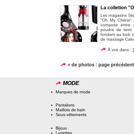
La colletion "
Les magasins Sep
"Oh My Chérie" à
compose entre a
poudre de teint 
fondant au look 
de massage Cake
À voir dans :
+ de photos :
page précéden
MODE
Marques de mode
Pantalons
Maillots de bain
Sous-vêtements
Bijoux
Lunettes