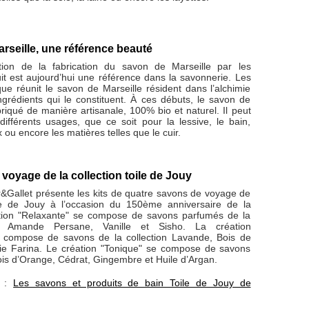
rseille, une référence beauté
ction de la fabrication du savon de Marseille par les
it est aujourd’hui une référence dans la savonnerie. Les
que réunit le savon de Marseille résident dans l’alchimie
ngrédients qui le constituent. À ces débuts, le savon de
abriqué de manière artisanale, 100% bio et naturel. Il peut
 différents usages, que ce soit pour la lessive, le bain,
x ou encore les matières telles que le cuir.
voyage de la collection toile de Jouy
Gallet présente les kits de quatre savons de voyage de
ile de Jouy à l’occasion du 150ème anniversaire de la
tion "Relaxante" se compose de savons parfumés de la
e, Amande Persane, Vanille et Sisho. La création
e compose de savons de la collection Lavande, Bois de
ie Farina. Le création "Tonique" se compose de savons
Bois d’Orange, Cédrat, Gingembre et Huile d’Argan.
s :
Les savons et produits de bain Toile de Jouy de