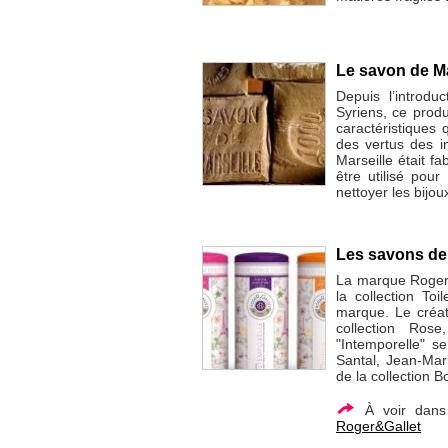
Le savon de Ma
Depuis l’introdu
Syriens, ce produ
caractéristiques 
des vertus des i
Marseille était f
être utilisé pour
nettoyer les bijou
Les savons de 
La marque Roger&
la collection To
marque. Le créa
collection Ros
"Intemporelle" s
Santal, Jean-Mar
de la collection 
À voir dan
Roger&Gallet