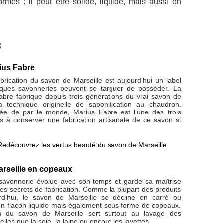
rmes : il peut être solide, liquide, mais aussi en
s
ius Fabre
abrication du savon de Marseille est aujourd’hui un label
lques savonneries peuvent se targuer de posséder. La
bre fabrique depuis trois générations du vrai savon de
a technique originelle de saponification au chaudron.
tée de par le monde, Marius Fabre est l’une des trois
s à conserver une fabrication artisanale de ce savon si
Redécouvrez les vertus beauté du savon de Marseille
arseille en copeaux
avonnerie évolue avec son temps et garde sa maîtrise
es secrets de fabrication. Comme la plupart des produits
rd’hui, le savon de Marseille se décline en carré ou
en flacon liquide mais également sous forme de copeaux.
on du savon de Marseille sert surtout au lavage des
telles que la soie, la laine ou encore les layettes.