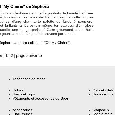
Oh My Chérie" de Sephora
hora sortent une gamme de produits de beauté baptisée
 l’occasion des fêtes de fin d’année. La collection se
utres d’une charmante palette de fards à paupière,
et brillants à lèvres en même temps,aussi d’un gloss
sucette, une bougie parfumé Cake groumand, d’une huile
 gourmand et d’un pack de savons parfumés.
Sephora lance sa collection "Oh My Chérie" !
te
|
1
|
2
|
page suivante
Tendances de mode
Robes
Pulls et gilets
Hauts et Tops
Vestes et ma
Vêtements et accessoires de Sport
Accessoires
Chapeaux
Chaussures
Sacs à main