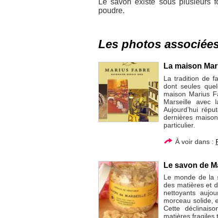
Le savon existe sous plusieurs fo
poudre.
Les photos associée
La maison Mar
La tradition de f
dont seules que
maison Marius Fa
Marseille avec l
Aujourd’hui répu
dernières maison
particulier.
À voir dans :
Le savon de M
Le monde de la s
des matières et d
nettoyants aujou
morceau solide, 
Cette déclinais
matières fragiles 