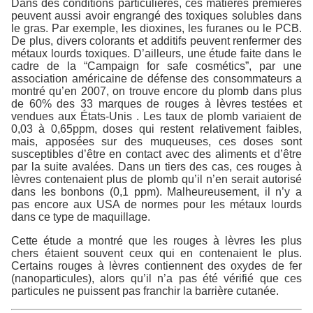
Dans des conditions particulières, ces matières premières
peuvent aussi avoir engrangé des toxiques solubles dans
le gras. Par exemple, les dioxines, les furanes ou le PCB.
De plus, divers colorants et additifs peuvent renfermer des
métaux lourds toxiques. D’ailleurs, une étude faite dans le
cadre de la “Campaign for safe cosmétics”, par une
association américaine de défense des consommateurs a
montré qu’en 2007, on trouve encore du plomb dans plus
de 60% des 33 marques de rouges à lèvres testées et
vendues aux États-Unis . Les taux de plomb variaient de
0,03 à 0,65ppm, doses qui restent relativement faibles,
mais, apposées sur des muqueuses, ces doses sont
susceptibles d’être en contact avec des aliments et d’être
par la suite avalées. Dans un tiers des cas, ces rouges à
lèvres contenaient plus de plomb qu’il n’en serait autorisé
dans les bonbons (0,1 ppm). Malheureusement, il n’y a
pas encore aux USA de normes pour les métaux lourds
dans ce type de maquillage.
Cette étude a montré que les rouges à lèvres les plus
chers étaient souvent ceux qui en contenaient le plus.
Certains rouges à lèvres contiennent des oxydes de fer
(nanoparticules), alors qu’il n’a pas été vérifié que ces
particules ne puissent pas franchir la barrière cutanée.