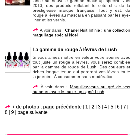
lance sa nouvelle gamme make-up spécial Noël
2013, des produits reflétant le côté chic de la
prestigieuse marque française. Tout y est, du
rouge à lèvres au mascara en passant par les eye-
liner et les vernis.
À voir dans :
Chanel Nuit Infinie : une collection
maquillage spécial Noël
La gamme de rouge à lèvres de Lush
Si vous aimez mettre en valeur votre sourire avec
tout juste un rouge à lèvres, vous serez comblée
par la gamme de rouge de Lush. Des couleurs et
riches longue tenue qui pareront vos lèvres toute
la journée. À consommer sans modération.
À voir dans :
Maquillez-vous au gré de vos
humeurs avec le make-up signé Lush
+ de photos :
page précédente
|
1
|
2
|
3
|
4
|
5
|
6
|
7
|
8
|
9
|
page suivante