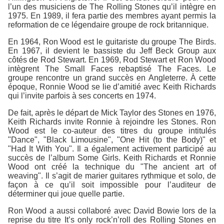
l’un des musiciens de The Rolling Stones qu’il intègre en
1975. En 1989, il fera partie des membres ayant permis la
reformation de ce légendaire groupe de rock britannique.
En 1964, Ron Wood est le guitariste du groupe The Birds.
En 1967, il devient le bassiste du Jeff Beck Group aux
côtés de Rod Stewart. En 1969, Rod Stewart et Ron Wood
intègrent The Small Faces rebaptisé The Faces. Le
groupe rencontre un grand succès en Angleterre. À cette
époque, Ronnie Wood se lie d’amitié avec Keith Richards
qui l’invite parfois à ses concerts en 1974.
De fait, après le départ de Mick Taylor des Stones en 1976,
Keith Richards invite Ronnie à rejoindre les Stones. Ron
Wood est le co-auteur des titres du groupe intitulés
"Dance", "Black Limousine", "One Hit (to the Body)" et
"Had It With You". Il a également activement participé au
succès de l’album Some Girls. Keith Richards et Ronnie
Wood ont créé la technique du "The ancient art of
weaving". Il s’agit de marier guitares rythmique et solo, de
façon à ce qu’il soit impossible pour l’auditeur de
déterminer qui joue quelle partie.
Ron Wood a aussi collaboré avec David Bowie lors de la
reprise du titre It’s only rock’n’roll des Rolling Stones en