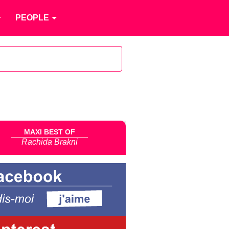
PEOPLE
MAXI BEST OF
Rachida Brakni