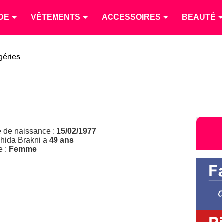
DE
VÊTEMENTS
ACCESSOIRES
BEAUTÉ
géries
e de naissance :
15/02/1977
hida Brakni a
49 ans
e :
Femme