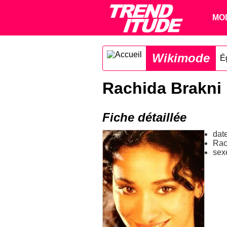
MO
Wikimode
É
Rachida Brakni
Fiche détaillée
dat
Rac
sex