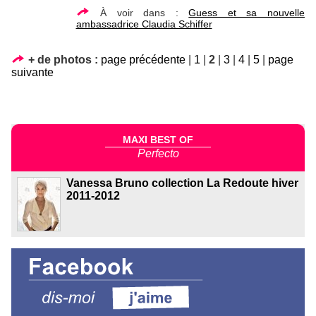
À voir dans :
Guess et sa nouvelle
ambassadrice Claudia Schiffer
+ de photos :
page précédente
|
1
|
2
|
3
|
4
|
5
|
page
suivante
MAXI BEST OF
Perfecto
Vanessa Bruno collection La Redoute hiver
2011-2012