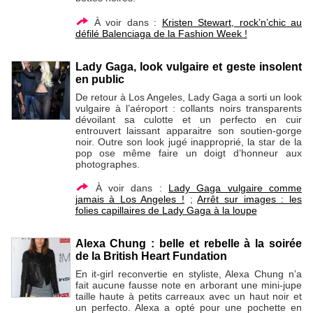
À voir dans :
Kristen Stewart, rock’n’chic au
défilé Balenciaga de la Fashion Week !
Lady Gaga, look vulgaire et geste insolent
en public
De retour à Los Angeles, Lady Gaga a sorti un look
vulgaire à l’aéroport : collants noirs transparents
dévoilant sa culotte et un perfecto en cuir
entrouvert laissant apparaitre son soutien-gorge
noir. Outre son look jugé inapproprié, la star de la
pop ose même faire un doigt d’honneur aux
photographes.
À voir dans :
Lady Gaga vulgaire comme
jamais à Los Angeles !
;
Arrêt sur images : les
folies capillaires de Lady Gaga à la loupe
Alexa Chung : belle et rebelle à la soirée
de la British Heart Fundation
En it-girl reconvertie en styliste, Alexa Chung n’a
fait aucune fausse note en arborant une mini-jupe
taille haute à petits carreaux avec un haut noir et
un perfecto. Alexa a opté pour une pochette en