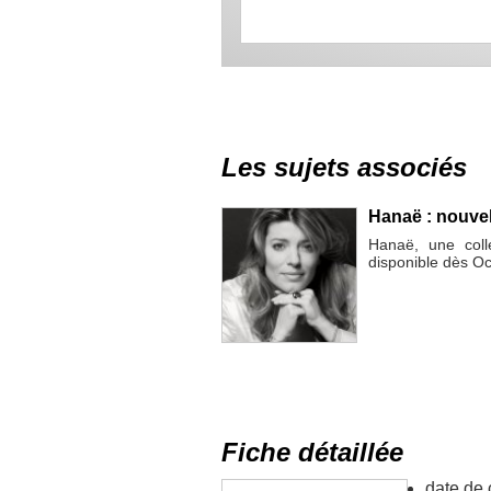
Les sujets associés
Hanaë : nouvel
Hanaë, une colle
disponible dès O
Fiche détaillée
date de 