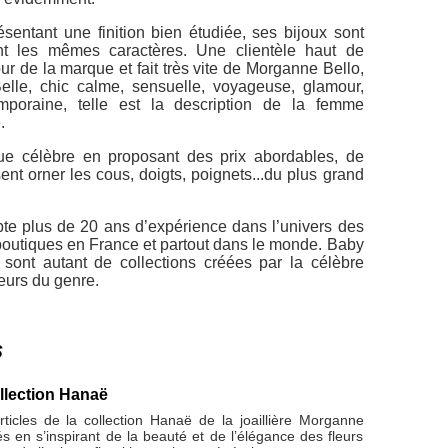
ésentant une finition bien étudiée, ses bijoux sont
t les mêmes caractères. Une clientèle haut de
 de la marque et fait très vite de Morganne Bello,
Belle, chic calme, sensuelle, voyageuse, glamour,
mporaine, telle est la description de la femme
.
ue célèbre en proposant des prix abordables, de
nt orner les cous, doigts, poignets...du plus grand
te plus de 20 ans d’expérience dans l’univers des
 boutiques en France et partout dans le monde. Baby
sont autant de collections créées par la célèbre
teurs du genre.
s
ollection Hanaë
rticles de la collection Hanaë de la joaillière Morganne
és en s’inspirant de la beauté et de l’élégance des fleurs