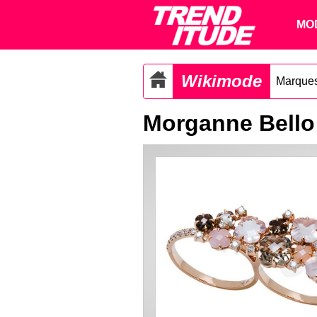
MO
Wikimode
Marque
Morganne Bello