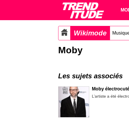
MO
Wikimode
Musiqu
Moby
Les sujets associés
Moby électrocut
L’artiste a été élect