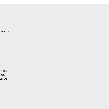
nteaux
èbres
les
aires