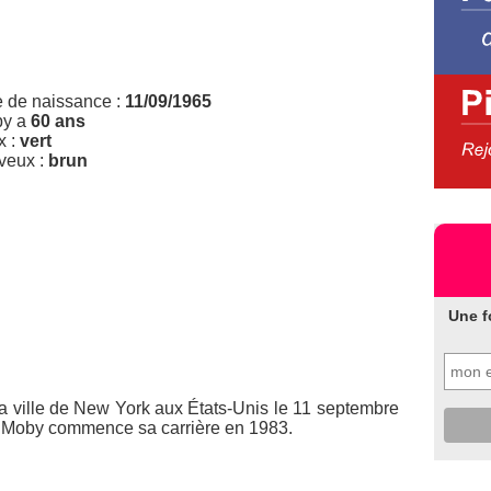
e de naissance :
11/09/1965
y a
60 ans
x :
vert
veux :
brun
Une f
la ville de New York aux États-Unis le 11 septembre
é, Moby commence sa carrière en 1983.