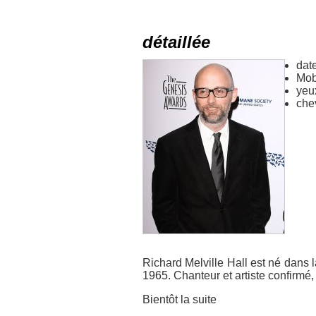
détaillée
dat
Mob
yeu
che
Richard Melville Hall est né dans 
1965. Chanteur et artiste confirm
Bientôt la suite