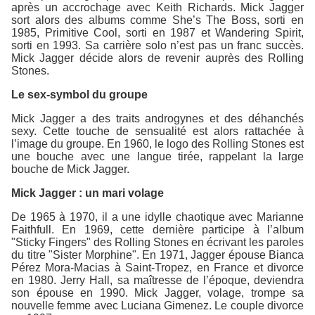
après un accrochage avec Keith Richards. Mick Jagger
sort alors des albums comme She’s The Boss, sorti en
1985, Primitive Cool, sorti en 1987 et Wandering Spirit,
sorti en 1993. Sa carrière solo n’est pas un franc succès.
Mick Jagger décide alors de revenir auprès des Rolling
Stones.
Le sex-symbol du groupe
Mick Jagger a des traits androgynes et des déhanchés
sexy. Cette touche de sensualité est alors rattachée à
l’image du groupe. En 1960, le logo des Rolling Stones est
une bouche avec une langue tirée, rappelant la large
bouche de Mick Jagger.
Mick Jagger : un mari volage
De 1965 à 1970, il a une idylle chaotique avec Marianne
Faithfull. En 1969, cette dernière participe à l’album
"Sticky Fingers" des Rolling Stones en écrivant les paroles
du titre "Sister Morphine". En 1971, Jagger épouse Bianca
Pérez Mora-Macias à Saint-Tropez, en France et divorce
en 1980. Jerry Hall, sa maîtresse de l’époque, deviendra
son épouse en 1990. Mick Jagger, volage, trompe sa
nouvelle femme avec Luciana Gimenez. Le couple divorce