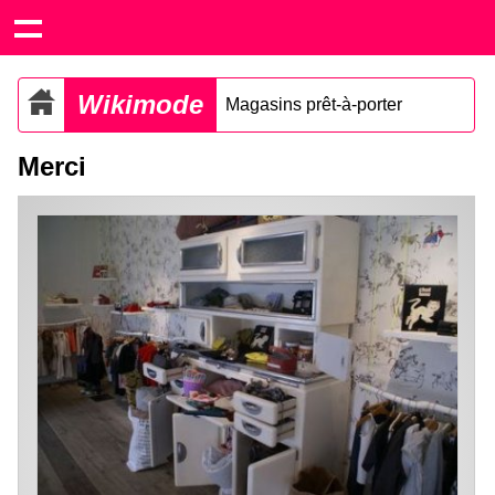
Wikimode
Magasins prêt-à-porter
Merci